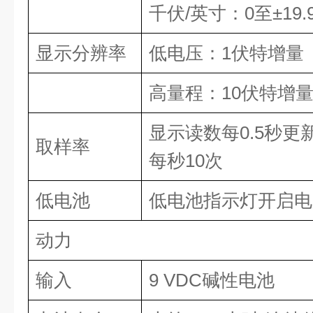
千伏
/
英寸：
0
至
±19.
显示分辨率
低电压：
1
伏特增量
高量程：
10
伏特增
显示读数每
0.5
秒更
取样率
每秒
10
次
低电池
低电池指示灯开启电
动力
输入
9 VDC
碱性电池