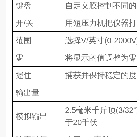
键盘
自定义膜控制不同的
开
/
关
用短压力机把仪器打
范围
选择
V/
英寸
(0-2000V
零
将显示的值调整为零
握住
捕获并保持稳定的度
输出量
2.5
毫米千斤顶
(3/32“
模拟输出
于
20
千伏