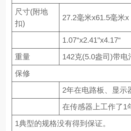
尺寸
(
附地
27.2
毫米
x61.5
毫米
x
扣
)
1.07“x2.41"x4.17“
重量
142
克
(5.0
盎司
)
带电
保修
2
年在电路板、显示
在传感器上工作了
1
1
典型的规格没有得到保证。