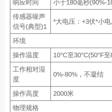
响应时间
小于
180
毫秒
(90%-1
传感器噪声
*大电压：
+3
伏*小
信号
(
典型
)1
环境
操作温度
10°C
至
30°C(50°F
至
工作相对湿
0%-80%
，不凝结
度
操作高度
2000
米
物理规格