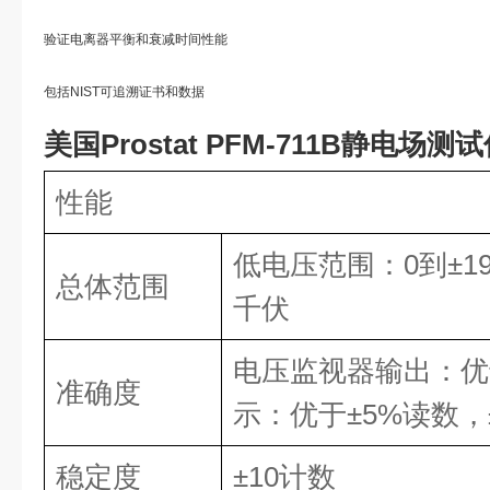
验证电离器平衡和衰减时间性能
包括NIST可追溯证书和数据
美国Prostat PFM-711B静电场测
性能
低电压范围：
0
到
±1
总体范围
千伏
电压监视器输出：优
准确度
示：优于
±5%
读数，
稳定度
±10
计数