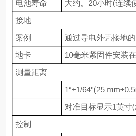
电池寿命
大约。
20
小时
(
连续
接地
案例
通过导电外壳接地的
地卡
10
毫米紧固件安装
测量距离
1“±1/64"(25 mm±0
对准目标显示
1
英寸
(
控制