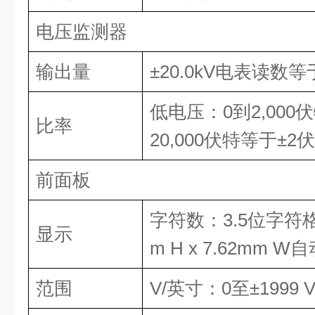
电压监测器
输出量
±20.0kV
电表读数等
低电压：
0
到
2,000
伏
比率
20,000
伏特等于
±2
伏
前面板
字符数：
3.5
位字符
显示
m H x 7.62mm W
自
范围
V/
英寸：
0
至
±1999 V