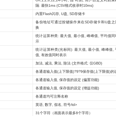
Off,1,2,6,12,24小时, 指*时刻, 用户自定义时刻
隔: 最快1ms (CSV格式收录时10ms)
内置Flash闪存, U盘, SD存储卡
备份地址可通过按键操作来在SD存储卡和U盘之
换
统计运算种类: 最大值, 最小值, 峰峰值, 平均值
示
统计运算种类(光标间): 最大值, 最小值, 峰峰值,
值, 有效值同时表示
加法, 减法, 乘法, 除法 (文件格式: 仅GBD)
各通道输入值(上下限值)?9?9保存值(上下限值)的
各通道输入值, 保存值的设定 (偏置功能)
各通道输入值, 保存值的设定 (增益功能)
各通道均可注释名称
英语, 数字, 假名, 符号/td>
31个字符（画面表示最多8个字符）