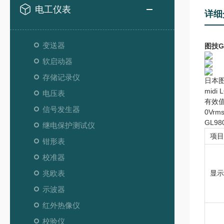
电工仪表
详细
变送器
图技G
软启动器
存储记录仪
日本图
mid
电压表
有效值
信号发生器
0Vr
GL9
继电保护测试仪
项目
钳形表
校准器
兆欧表
显示
示波器
红外热像仪
校验仪