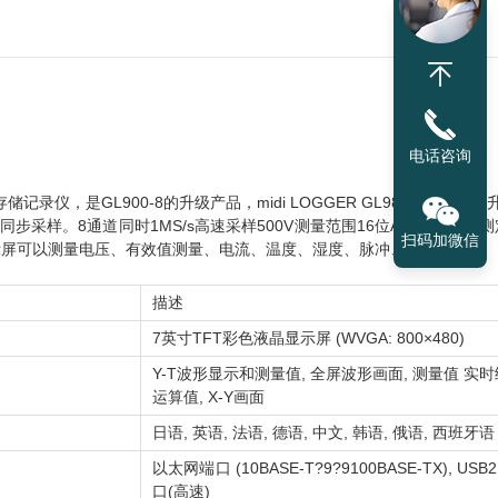
电话咨询
存储记录仪，是GL900-8的升级产品，midi LOGGER GL980存储记录
采样。8通道同时1MS/s高速采样500V测量范围16位A/D转换器可测定
扫码加微信
7英寸显示屏可以测量电压、有效值测量、电流、温度、湿度、脉冲、逻辑等
描述
7英寸TFT彩色液晶显示屏 (WVGA: 800×480)
Y-T波形显示和测量值, 全屏波形画面, 测量值 实
运算值, X-Y画面
日语, 英语, 法语, 德语, 中文, 韩语, 俄语, 西班牙语
以太网端口 (10BASE-T?9?9100BASE-TX), USB2
口(高速)