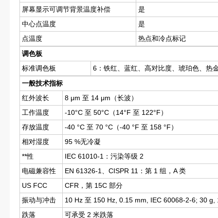
屏幕显示可调节背景温度补偿
是
中心点温度
是
点温度
热点和冷点标记
调色板
标准调色板
6：铁红、蓝红、高对比度、琥珀色、热
一般技术指标
红外波长
8 μm 至 14 μm（长波）
工作温度
-10°C 至 50°C（14°F 至 122°F）
存放温度
-40 °C 至 70 °C（-40 °F 至 158 °F）
相对湿度
95 %无冷凝
**性
IEC 61010-1：污染等级 2
电磁兼容性
EN 61326-1、CISPR 11：第 1 组，A 类
US FCC
CFR，第 15C 部分
振动与冲击
10 Hz 至 150 Hz, 0.15 mm, IEC 60068-2-6; 30 g,
跌落
可承受 2 米跌落