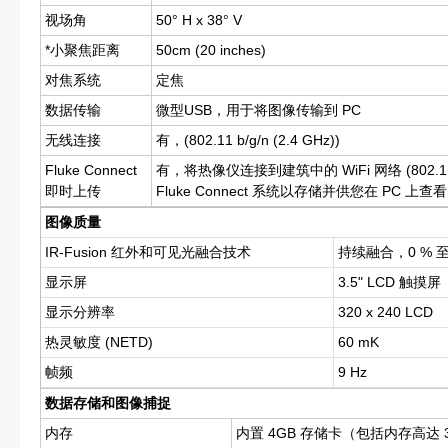
视场角
50° H x 38° V
*小聚焦距离
50cm (20 inches)
对焦系统
定焦
数据传输
微型USB，用于将图像传输到 PC
无线连接
有，(802.11 b/g/n (2.4 GHz))
Fluke Connect
有，将热像仪连接到建筑中的 WiFi 网络 (802.1
即时上传
Fluke Connect 系统以存储并供您在 PC 上查看
图像质量
IR-Fusion 红外和可见光融合技术
持续融合，0 % 
显示屏
3.5" LCD 触摸
显示分辨率
320 x 240 LCD
热灵敏度 (NETD)
60 mK
帧频
9 Hz
数据存储和图像捕捉
内存
内置 4GB 存储卡（包括内存高达 3